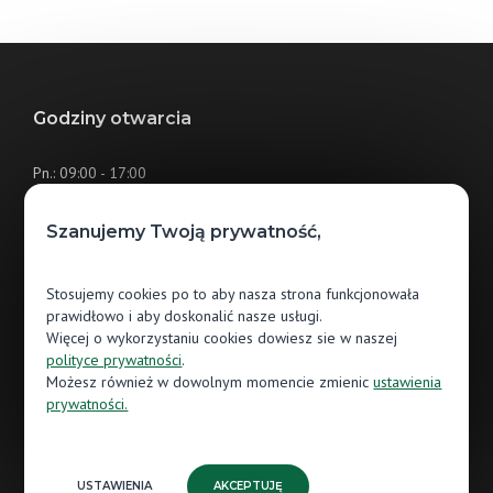
Godziny otwarcia
Pn.: 09:00 - 17:00
Wt.: 09:00 - 17:00
Szanujemy Twoją prywatność,
Śr.: 09:00 - 17:00
Czw.: 09:00 - 17:00
Stosujemy cookies po to aby nasza strona funkcjonowała
prawidłowo i aby doskonalić nasze usługi.
Pt.: 09:00 - 17:00
Więcej o wykorzystaniu cookies dowiesz sie w naszej
polityce prywatności
.
Sb.: 09:00 - 13:00
Możesz również w dowolnym momencie zmienic
ustawienia
prywatności.
Nd.: (nieczynne)
USTAWIENIA
AKCEPTUJĘ
Salon Jawor-Parkiet Białystok