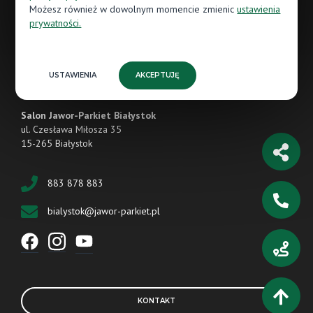
Możesz również w dowolnym momencie zmienic
ustawienia
Pt.: 09:00 - 17:00
prywatności.
Sb.: 09:00 - 13:00
Nd.: (nieczynne)
USTAWIENIA
AKCEPTUJĘ
Salon Jawor-Parkiet Białystok
ul. Czesława Miłosza 35
15-265 Białystok
883 878 883
bialystok@jawor-parkiet.pl
KONTAKT