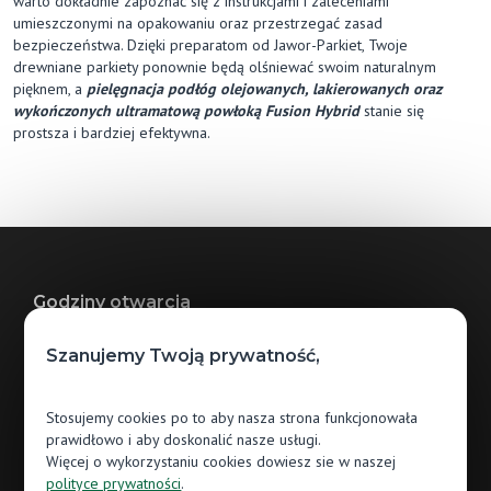
warto dokładnie zapoznać się z instrukcjami i zaleceniami
umieszczonymi na opakowaniu oraz przestrzegać zasad
bezpieczeństwa. Dzięki preparatom od Jawor-Parkiet, Twoje
drewniane parkiety ponownie będą olśniewać swoim naturalnym
pięknem, a
pielęgnacja podłóg olejowanych, lakierowanych oraz
wykończonych ultramatową powłoką Fusion Hybrid
stanie się
prostsza i bardziej efektywna.
Godziny otwarcia
Szanujemy Twoją prywatność,
Pn.: 09:00 - 17:00
Wt.: 09:00 - 17:00
Stosujemy cookies po to aby nasza strona funkcjonowała
Śr.: 09:00 - 17:00
prawidłowo i aby doskonalić nasze usługi.
Więcej o wykorzystaniu cookies dowiesz sie w naszej
Czw.: 09:00 - 17:00
polityce prywatności
.