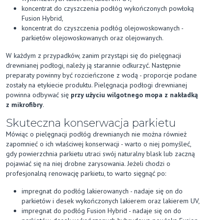
koncentrat do czyszczenia podłóg wykończonych powłoką
Fusion Hybrid,
koncentrat do czyszczenia podłóg olejowoskowanych -
parkietów olejowoskowanych oraz olejowanych.
W każdym z przypadków, zanim przystąpi się do pielęgnacji
drewnianej podłogi, należy ją starannie odkurzyć. Następnie
preparaty powinny być rozcieńczone z wodą - proporcje podane
zostały na etykiecie produktu. Pielęgnacja podłogi drewnianej
powinna odbywać się
przy użyciu wilgotnego mopa z nakładką
z mikrofibry
.
Skuteczna konserwacja parkietu
Mówiąc o pielęgnacji podłóg drewnianych nie można również
zapomnieć o ich właściwej konserwacji - warto o niej pomyśleć,
gdy powierzchnia parkietu utraci swój naturalny blask lub zaczną
pojawiać się na niej drobne zarysowania. Jeżeli chodzi o
profesjonalną renowację parkietu, to warto sięgnąć po:
impregnat do podłóg lakierowanych - nadaje się on do
parkietów i desek wykończonych lakierem oraz lakierem UV,
impregnat do podłóg Fusion Hybrid - nadaje się on do