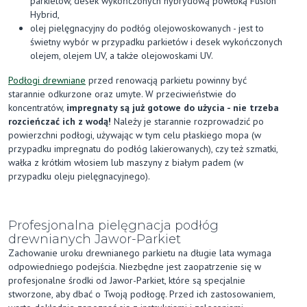
parkietów, desek wykończonych hybrydową powłoką Fusion
Hybrid,
olej pielęgnacyjny do podłóg olejowoskowanych - jest to
świetny wybór w przypadku parkietów i desek wykończonych
olejem, olejem UV, a także olejowoskami UV.
Podłogi drewniane
przed renowacją parkietu powinny być
starannie odkurzone oraz umyte. W przeciwieństwie do
koncentratów,
impregnaty są już gotowe do użycia - nie trzeba
rozcieńczać ich z wodą!
Należy je starannie rozprowadzić po
powierzchni podłogi, używając w tym celu płaskiego mopa (w
przypadku impregnatu do podłóg lakierowanych), czy też szmatki,
wałka z krótkim włosiem lub maszyny z białym padem (w
przypadku oleju pielęgnacyjnego).
Profesjonalna pielęgnacja podłóg
drewnianych Jawor-Parkiet
Zachowanie uroku drewnianego parkietu na długie lata wymaga
odpowiedniego podejścia. Niezbędne jest zaopatrzenie się w
profesjonalne środki od Jawor-Parkiet, które są specjalnie
stworzone, aby dbać o Twoją podłogę. Przed ich zastosowaniem,