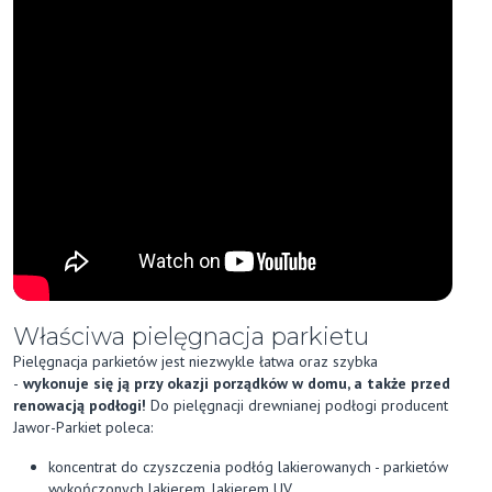
Właściwa pielęgnacja parkietu
Pielęgnacja parkietów jest niezwykle łatwa oraz szybka
-
wykonuje się ją przy okazji porządków w domu, a także przed
renowacją podłogi!
Do pielęgnacji drewnianej podłogi producent
Jawor-Parkiet poleca:
koncentrat do czyszczenia podłóg lakierowanych - parkietów
wykończonych lakierem, lakierem UV,