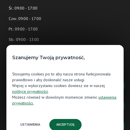
Śr.: 09:00 - 17:00
Czw.: 09:00 - 17:00
Pt.: 09:00 - 17:00
Sb.: 09:00 - 13:00
Nd.: (nieczynne)
Szanujemy Twoją prywatność,
Salon Jawor-Parkiet Białystok
Stosujemy cookies po to aby nasza strona funkcjonowała
ul. Czesława Miłosza 35
prawidłowo i aby doskonalić nasze usługi.
15-265 Białystok
Więcej o wykorzystaniu cookies dowiesz sie w naszej
polityce prywatności
.
Możesz również w dowolnym momencie zmienic
ustawienia
883 878 883
prywatności.
bialystok@jawor-parkiet.pl
USTAWIENIA
AKCEPTUJĘ