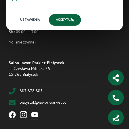
Śr.: 09:00 - 17:00
Czw.: 09:00 - 17:00
USTAWIENIA
AKCEPTUJĘ
Pt.: 09:00 - 17:00
Sb.: 09:00 - 13:00
Nd.: (nieczynne)
Salon Jawor-Parkiet Białystok
ul. Czesława Miłosza 35
15-265 Białystok
883 878 883
bialystok@jawor-parkiet.pl