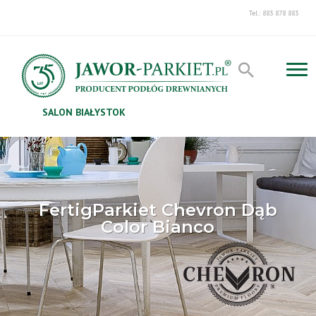
Tel.: 883 878 883
SALON BIAŁYSTOK
FertigParkiet Chevron Dąb
Color Bianco