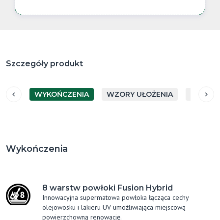
Szczegóły produkt
WYKOŃCZENIA
WZORY UŁOŻENIA
GATUN
Wykończenia
8 warstw powłoki Fusion Hybrid
Innowacyjna supermatowa powłoka łącząca cechy
olejowosku i lakieru UV umożliwiająca miejscową
powierzchowną renowację.