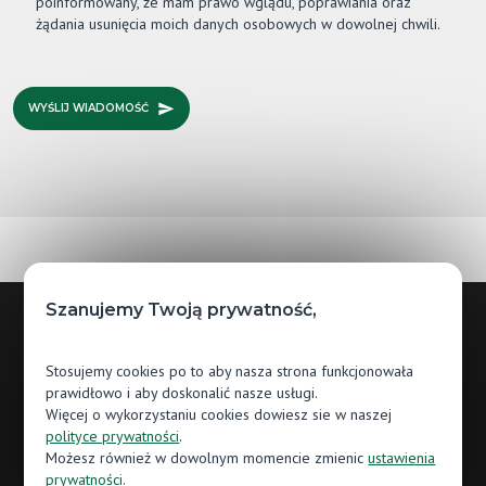
poinformowany, że mam prawo wglądu, poprawiania oraz
żądania usunięcia moich danych osobowych w dowolnej chwili.
WYŚLIJ WIADOMOŚĆ
Szanujemy Twoją prywatność,
Godziny otwarcia
Stosujemy cookies po to aby nasza strona funkcjonowała
prawidłowo i aby doskonalić nasze usługi.
Pn.: 09:00 - 17:00
Więcej o wykorzystaniu cookies dowiesz sie w naszej
polityce prywatności
.
Wt.: 09:00 - 17:00
Możesz również w dowolnym momencie zmienic
ustawienia
prywatności.